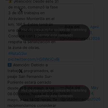
¡Atención! Desde este 31
de marzo, comenzó la fase
3 de los trabajos en
Atravieso Monterilla en el
km. 166,5. Estos tendrán
— Ruta del
April
Haz clic para aceptar cookies de marketing
una duración de 3 meses.
Maipo
1,
y permitir este contenido
Conduce con precaución y
(@rutadelmaipo)
2026
respeta la señalización en
la zona de obras.
#Ruta5Sur
pic.twitter.com/HS8WciCvBj
Atención: Debido a
trabajos programados, el
peaje San Fernando Sur-
Poniente estará cerrado
— Ruta del
May
desde el 5 de mayo, a las
Haz clic para aceptar cookies de marketing
Maipo
4,
08:00 horas, hasta el 20 de
y permitir este contenido
(@rutadelmaipo)
2026
mayo, a las 14:00 horas. Te
recomendamos considerar