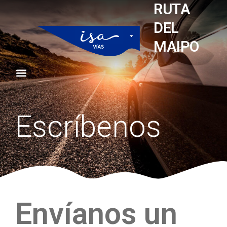
RUTA
DEL
MAIPO
Escríbenos
Envíanos un