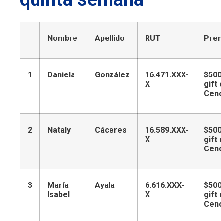
Nombre
Apellido
RUT
Pre
1
Daniela
González
16.471.XXX-
$50
X
gift
Cen
2
Nataly
Cáceres
16.589.XXX-
$50
X
gift
Cen
3
María
Ayala
6.616.XXX-
$50
Isabel
X
gift
Cen