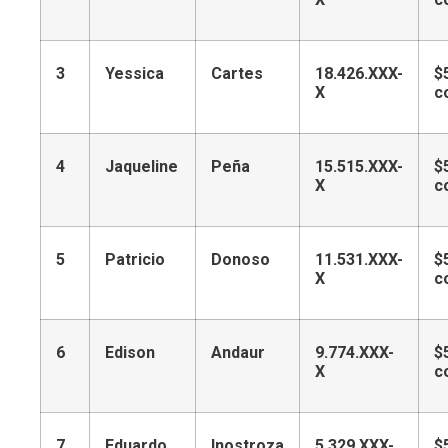
3
Yessica
Cartes
18.426.XXX-
$
X
c
4
Jaqueline
Peña
15.515.XXX-
$
X
c
5
Patricio
Donoso
11.531.XXX-
$
X
c
6
Edison
Andaur
9.774.XXX-
$
X
c
7
Eduardo
Inostroza
5.329.XXX-
$