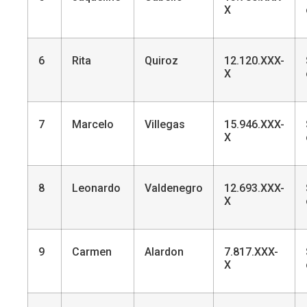
X
6
Rita
Quiroz
12.120.XXX-
X
7
Marcelo
Villegas
15.946.XXX-
X
8
Leonardo
Valdenegro
12.693.XXX-
X
9
Carmen
Alardon
7.817.XXX-
X