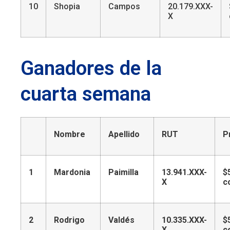
10
Shopia
Campos
20.179.XXX-
X
Ganadores de la
cuarta semana
Nombre
Apellido
RUT
P
1
Mardonia
Paimilla
13.941.XXX-
$
X
c
2
Rodrigo
Valdés
10.335.XXX-
$
X
c