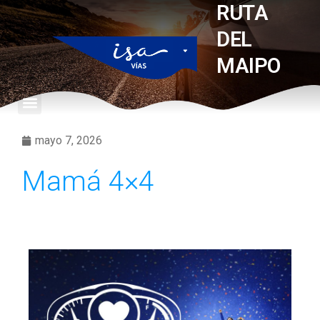
RUTA
DEL
MAIPO
mayo 7, 2026
Mamá 4×4