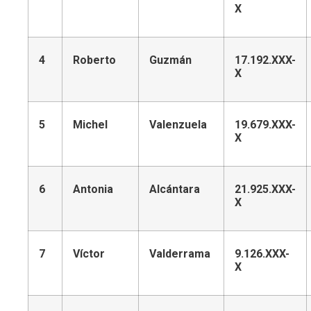
X
4
Roberto
Guzmán
17.192.XXX-
X
5
Michel
Valenzuela
19.679.XXX-
X
6
Antonia
Alcántara
21.925.XXX-
X
7
Víctor
Valderrama
9.126.XXX-
X