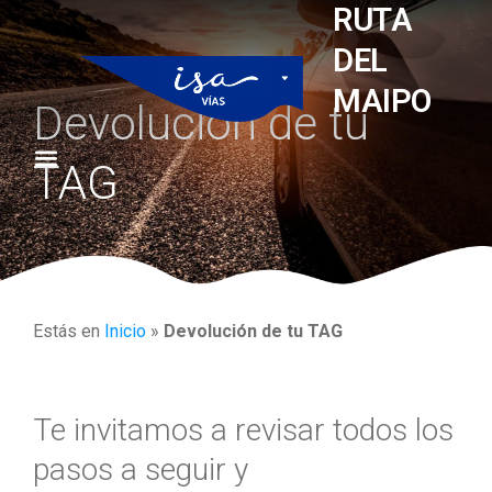
RUTA
DEL
MAIPO
Devolución de tu
TAG
Estás en
Inicio
»
Devolución de tu TAG
Te invitamos a revisar todos los
pasos a seguir y